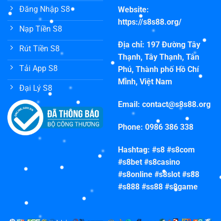
Đăng Nhập S8
Website:
https://s8s88.org/
Nạp Tiền S8
Địa chỉ: 197 Đường Tây
Rút Tiền S8
Thạnh, Tây Thạnh, Tân
Tải App S8
Phú, Thành phố Hồ Chí
Minh, Việt Nam
Đại Lý S8
Email:
contact@s8s88.org
Phone: 0986 386 338
Hashtag: #s8 #s8com
#s8bet #s8casino
#s8online #s8slot #s88
#s888 #ss88 #s8game