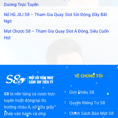
Dương Trực Tuyến
Nổ Hũ JILI S8 – Tham Gia Quay Slot Sôi Động, Đầy Bất
Ngờ
Mạt Chược S8 – Tham Gia Quay Slot Á Đông, Siêu Cuốn
Hút
VỀ CHÚNG TÔI
Giới Thiệu S8
S8
là nền tảng cá cược trực
tuyến hoạt động tại thị
Quyền Riêng Tư S8
trường châu Á, sở hữu giấy
Chính Sách Bảo Mật S8
phép vận hành và ứng