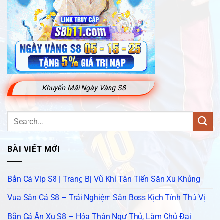
Khuyến Mãi Ngày Vàng S8
BÀI VIẾT MỚI
Bắn Cá Vip S8 | Trang Bị Vũ Khí Tân Tiến Săn Xu Khủng
Vua Săn Cá S8 – Trải Nghiệm Săn Boss Kịch Tính Thú Vị
Bắn Cá Ăn Xu S8 – Hóa Thân Ngư Thủ, Làm Chủ Đại