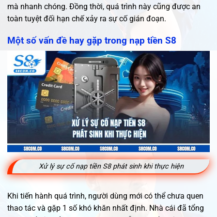
mà nhanh chóng. Đồng thời, quá trình này cũng được an
toàn tuyệt đối hạn chế xảy ra sự cố gián đoạn.
Một số vấn đề hay gặp trong nạp tiền S8
Xử lý sự cố nạp tiền S8 phát sinh khi thực hiện
Khi tiến hành quá trình, người dùng mới có thể chưa quen
thao tác và gặp 1 số khó khăn nhất định. Nhà cái đã tổng