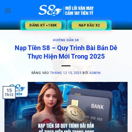
Bỏ
qua
nội
dung
ĐĂNG KÝ +188K
NẠP ĐẦU X2
HƯỚNG DẪN S8
Nạp Tiền S8 – Quy Trình Bài Bản Dễ
Thực Hiện Mới Trong 2025
ĐĂNG VÀO
THÁNG 12 15, 2025
BỞI
ADMIN
15
Th12