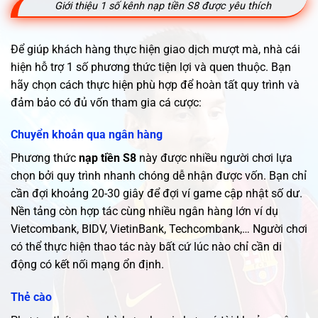
Giới thiệu 1 số kênh nạp tiền S8 được yêu thích
Để giúp khách hàng thực hiện giao dịch mượt mà, nhà cái
hiện hỗ trợ 1 số phương thức tiện lợi và quen thuộc. Bạn
hãy chọn cách thực hiện phù hợp để hoàn tất quy trình và
đảm bảo có đủ vốn tham gia cá cược:
Chuyển khoản qua ngân hàng
Phương thức
nạp tiền S8
này được nhiều người chơi lựa
chọn bởi quy trình nhanh chóng dễ nhận được vốn. Bạn chỉ
cần đợi khoảng 20-30 giây để đợi ví game cập nhật số dư.
Nền tảng còn hợp tác cùng nhiều ngân hàng lớn ví dụ
Vietcombank, BIDV, VietinBank, Techcombank,… Người chơi
có thể thực hiện thao tác này bất cứ lúc nào chỉ cần di
động có kết nối mạng ổn định.
Thẻ cào