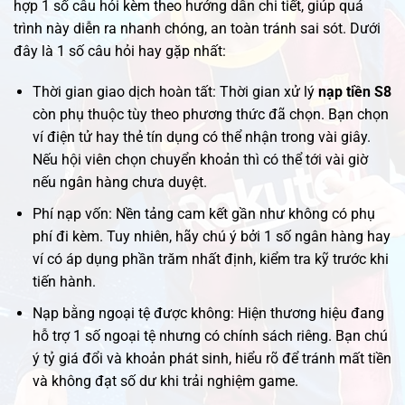
hợp 1 số câu hỏi kèm theo hướng dẫn chi tiết, giúp quá
trình này diễn ra nhanh chóng, an toàn tránh sai sót. Dưới
đây là 1 số câu hỏi hay gặp nhất:
Thời gian giao dịch hoàn tất: Thời gian xử lý
nạp tiền S8
còn phụ thuộc tùy theo phương thức đã chọn. Bạn chọn
ví điện tử hay thẻ tín dụng có thể nhận trong vài giây.
Nếu hội viên chọn chuyển khoản thì có thể tới vài giờ
nếu ngân hàng chưa duyệt.
Phí nạp vốn: Nền tảng cam kết gần như không có phụ
phí đi kèm. Tuy nhiên, hãy chú ý bởi 1 số ngân hàng hay
ví có áp dụng phần trăm nhất định, kiểm tra kỹ trước khi
tiến hành.
Nạp bằng ngoại tệ được không: Hiện thương hiệu đang
hỗ trợ 1 số ngoại tệ nhưng có chính sách riêng. Bạn chú
ý tỷ giá đổi và khoản phát sinh, hiểu rõ để tránh mất tiền
và không đạt số dư khi trải nghiệm game.