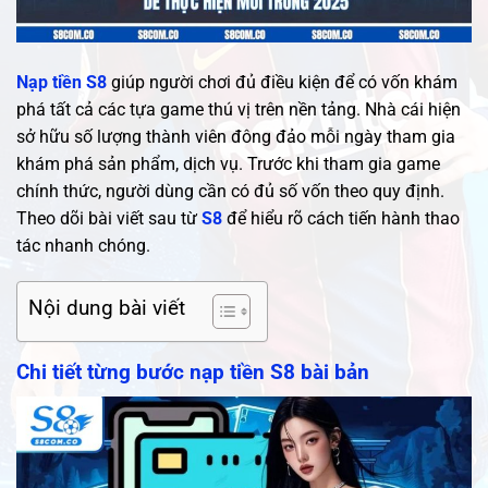
Nạp tiền S8
giúp người chơi đủ điều kiện để có vốn khám
phá tất cả các tựa game thú vị trên nền tảng. Nhà cái hiện
sở hữu số lượng thành viên đông đảo mỗi ngày tham gia
khám phá sản phẩm, dịch vụ. Trước khi tham gia game
chính thức, người dùng cần có đủ số vốn theo quy định.
Theo dõi bài viết sau từ
S8
để hiểu rõ cách tiến hành thao
tác nhanh chóng.
Nội dung bài viết
Chi tiết từng bước nạp tiền S8 bài bản