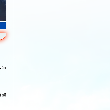
 ván
i sẽ