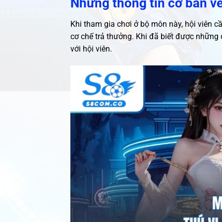
Những thông tin cơ bản về
Khi tham gia chơi ở bộ môn này, hội viên c
cơ chế trả thưởng. Khi đã biết được những 
với hội viên.