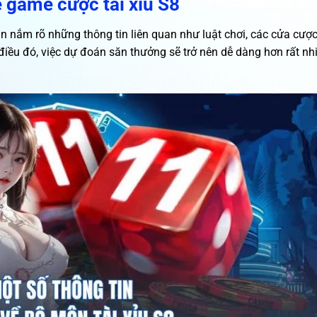
 game cược tài xỉu S8
ần nắm rõ những thông tin liên quan như luật chơi, các cửa cượ
điều đó, việc dự đoán săn thưởng sẽ trở nên dễ dàng hơn rất nh