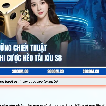
n thuật uy tín khi cược kèo tài xỉu S8
xắc gần nhất luôn cho ra tỷ lệ 1 tài và 1 xỉu. Kết quả này lặp đi