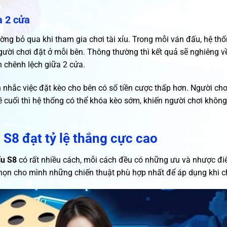
a 2 cửa
ng bỏ qua khi tham gia chơi tài xỉu. Trong mỗi ván đấu, hệ th
gười chơi đặt ở mỗi bên. Thông thường thì kết quả sẽ nghiêng v
ăn chênh lệch giữa 2 cửa.
 nhắc việc đặt kèo cho bên có số tiền cược thấp hơn. Người chơ
ề cuối thì hệ thống có thể khóa kèo sớm, khiến người chơi không
u S8 đạt tỷ lệ thắng cực cao
ỉu S8
có rất nhiều cách, mỗi cách đều có những ưu và nhược đ
chọn cho mình những chiến thuật phù hợp nhất để áp dụng khi c