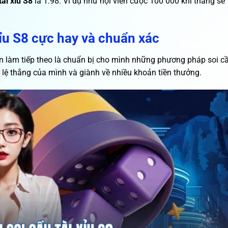
tài xỉu S8
là 1.98. Ví dụ như hội viên cược 100 000 khi thắng sẽ
ỉu S8 cực hay và chuẩn xác
ần làm tiếp theo là chuẩn bị cho mình những phương pháp soi c
 lệ thắng của mình và giành về nhiều khoản tiền thưởng.