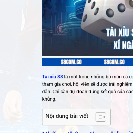
Tài xỉu S8
là một trong những bộ môn cá cượ
tham gia chơi, hội viên sẽ được trải nghiệ
dẫn. Chỉ cần dự đoán đúng kết quả của các 
khủng.
Nội dung bài viết