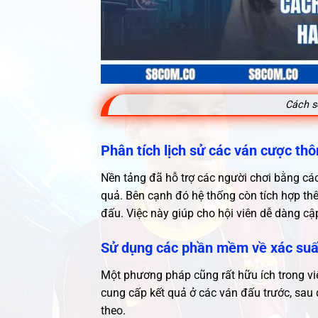
Cách s
Phân tích lịch sử các ván cược th
Nền tảng đã hỗ trợ các người chơi bằng cá
quả. Bên cạnh đó hệ thống còn tích hợp th
đấu. Việc này giúp cho hội viên dễ dàng cập
Sử dụng các phần mềm về xác suất
Một phương pháp cũng rất hữu ích trong vi
cung cấp kết quả ở các ván đấu trước, sa
theo.