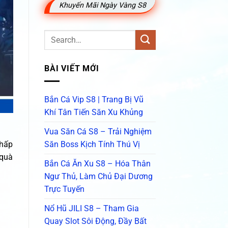
Khuyến Mãi Ngày Vàng S8
BÀI VIẾT MỚI
Bắn Cá Vip S8 | Trang Bị Vũ
Khí Tân Tiến Săn Xu Khủng
Vua Săn Cá S8 – Trải Nghiệm
 hấp
Săn Boss Kịch Tính Thú Vị
 quà
Bắn Cá Ăn Xu S8 – Hóa Thân
Ngư Thủ, Làm Chủ Đại Dương
Trực Tuyến
Nổ Hũ JILI S8 – Tham Gia
Quay Slot Sôi Động, Đầy Bất