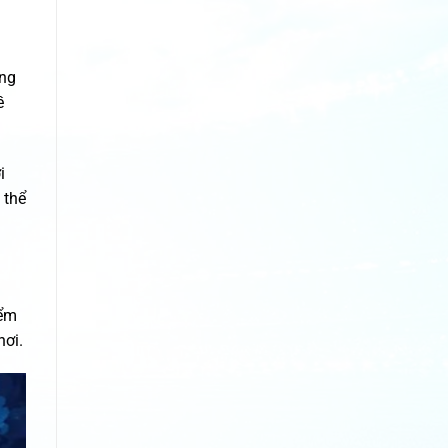
ống
ề
i
 thể
iểm
hơi.