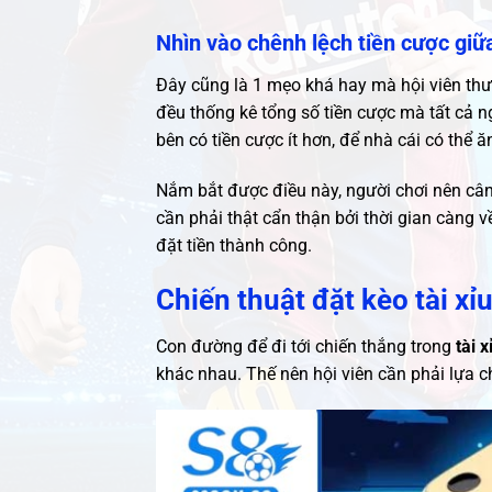
Nhìn vào chênh lệch tiền cược giữ
Đây cũng là 1 mẹo khá hay mà hội viên thườ
đều thống kê tổng số tiền cược mà tất cả n
bên có tiền cược ít hơn, để nhà cái có thể 
Nắm bắt được điều này, người chơi nên cân
cần phải thật cẩn thận bởi thời gian càng v
đặt tiền thành công.
Chiến thuật đặt kèo tài xỉ
Con đường để đi tới chiến thắng trong
tài x
khác nhau. Thế nên hội viên cần phải lựa 